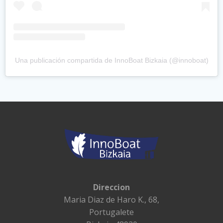
Una publicación compartida de InnoBoat Bizkaia (@innoboat)
Direccion
Maria Diaz de Haro K., 68,
Portugalete